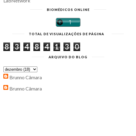
LabNetwork
BIOMÉDICOS ONLINE
TOTAL DE VISUALIZAÇÕES DE PÁGINA
8
3
4
8
4
1
3
0
ARQUIVO DO BLOG
Brunno Câmara
Brunno Câmara