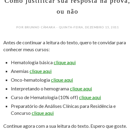
Como justificar sua resposta na prova,
ou não
POR BRUNNO CÂMARA - QUINTA-FEIRA, DEZEMBRO 15, 2011
Antes de continuar a leitura do texto, quero te convidar para
conhecer meus cursos:
Hematologia básica
clique aqui
Anemias
clique aqui
Onco-hematologia
clique aqui
Interpretando o hemograma
clique aqui
Curso de Hematologia (10% off)
clique aqui
Preparatório de Análises Clínicas para Residência e
Concurso
clique aqui
Continue agora com a sua leitura do texto. Espero que goste.