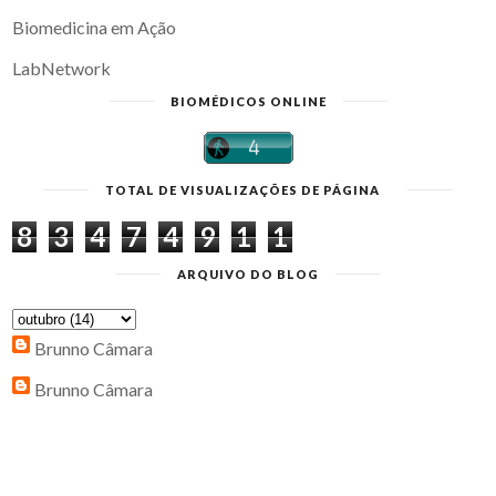
Biomedicina em Ação
LabNetwork
BIOMÉDICOS ONLINE
TOTAL DE VISUALIZAÇÕES DE PÁGINA
8
3
4
7
4
9
1
1
ARQUIVO DO BLOG
Brunno Câmara
Brunno Câmara