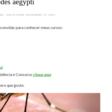
des aegypti
 - SEXTA-FEIRA, NOVEMBRO 19, 2010
e convidar para conhecer meus cursos:
ui
sidência e Concurso
clique aqui
pero que goste.