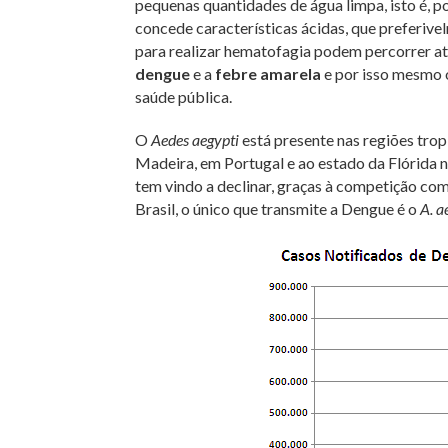
pequenas quantidades de água limpa, isto é, 
concede características ácidas, que preferiv
para realizar hematofagia podem percorrer a
dengue
e a
febre amarela
e por isso mesmo o
saúde pública.
O
Aedes aegypti
está presente nas regiões tropi
Madeira, em Portugal e ao estado da Flórida 
tem vindo a declinar, graças à competição co
Brasil, o único que transmite a Dengue é o
A. a