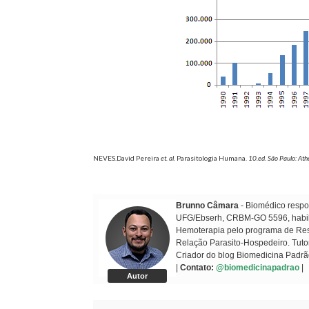
NEVES.David Pereira
et. al.
Parasitologia Humana.
10.ed. São Paulo: At
Brunno Câmara
- Biomédico respon
UFG/Ebserh, CRBM-GO 5596, habilit
Hemoterapia pelo programa de Resi
Relação Parasito-Hospedeiro. Tuto
Criador do blog Biomedicina Padrã
|
Contato:
@biomedicinapadrao
|
Autor