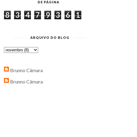
DE PÁGINA
8
3
4
7
9
3
6
1
ARQUIVO DO BLOG
Brunno Câmara
Brunno Câmara