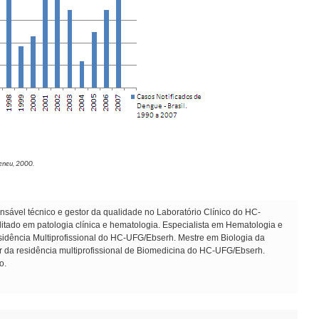
heneu, 2000.
sável técnico e gestor da qualidade no Laboratório Clínico do HC-
ado em patologia clínica e hematologia. Especialista em Hematologia e
dência Multiprofissional do HC-UFG/Ebserh. Mestre em Biologia da
r da residência multiprofissional de Biomedicina do HC-UFG/Ebserh.
o.