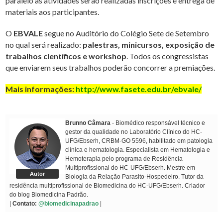
paralelo as atividades serão realizadas inscrições e entrega de
materiais aos participantes.
O
EBVALE
segue no Auditório do Colégio Sete de Setembro
no qual será realizado:
palestras, minicursos, exposição de
trabalhos científicos e workshop
. Todos os congressistas
que enviarem seus trabalhos poderão concorrer a premiações.
Mais informações:
http://www.fasete.edu.br/ebvale/
Brunno Câmara
- Biomédico responsável técnico e
gestor da qualidade no Laboratório Clínico do HC-
UFG/Ebserh, CRBM-GO 5596, habilitado em patologia
clínica e hematologia. Especialista em Hematologia e
Hemoterapia pelo programa de Residência
Multiprofissional do HC-UFG/Ebserh. Mestre em
Autor
Biologia da Relação Parasito-Hospedeiro. Tutor da
residência multiprofissional de Biomedicina do HC-UFG/Ebserh. Criador
do blog Biomedicina Padrão.
|
Contato:
@biomedicinapadrao
|