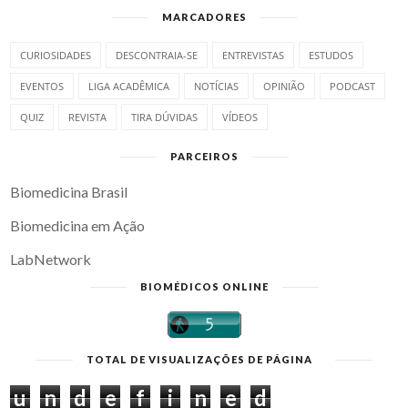
MARCADORES
CURIOSIDADES
DESCONTRAIA-SE
ENTREVISTAS
ESTUDOS
EVENTOS
LIGA ACADÊMICA
NOTÍCIAS
OPINIÃO
PODCAST
QUIZ
REVISTA
TIRA DÚVIDAS
VÍDEOS
PARCEIROS
Biomedicina Brasil
Biomedicina em Ação
LabNetwork
BIOMÉDICOS ONLINE
TOTAL DE VISUALIZAÇÕES DE PÁGINA
u
n
d
e
f
i
n
e
d