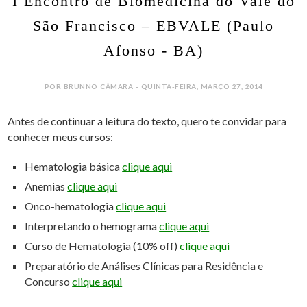
I Encontro de Biomedicina do Vale do
São Francisco – EBVALE (Paulo
Afonso - BA)
POR BRUNNO CÂMARA - QUINTA-FEIRA, MARÇO 27, 2014
Antes de continuar a leitura do texto, quero te convidar para
conhecer meus cursos:
Hematologia básica
clique aqui
Anemias
clique aqui
Onco-hematologia
clique aqui
Interpretando o hemograma
clique aqui
Curso de Hematologia (10% off)
clique aqui
Preparatório de Análises Clínicas para Residência e
Concurso
clique aqui