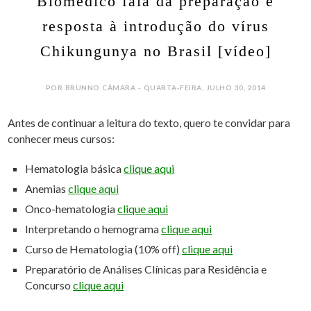
Biomédico fala da preparação e
resposta à introdução do vírus
Chikungunya no Brasil [vídeo]
POR BRUNNO CÂMARA - QUARTA-FEIRA, JULHO 30, 2014
Antes de continuar a leitura do texto, quero te convidar para
conhecer meus cursos:
Hematologia básica
clique aqui
Anemias
clique aqui
Onco-hematologia
clique aqui
Interpretando o hemograma
clique aqui
Curso de Hematologia (10% off)
clique aqui
Preparatório de Análises Clínicas para Residência e
Concurso
clique aqui