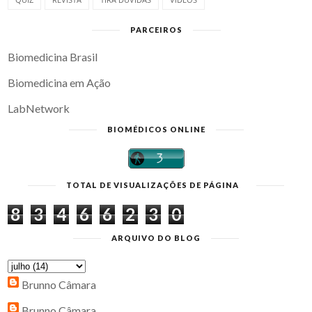
PARCEIROS
Biomedicina Brasil
Biomedicina em Ação
LabNetwork
BIOMÉDICOS ONLINE
TOTAL DE VISUALIZAÇÕES DE PÁGINA
8
3
4
6
6
2
3
0
ARQUIVO DO BLOG
Brunno Câmara
Brunno Câmara