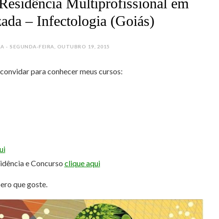
 Residência Multiprofissional em
zada – Infectologia (Goiás)
 - SEGUNDA-FEIRA, OUTUBRO 19, 2015
e convidar para conhecer meus cursos:
ui
sidência e Concurso
clique aqui
pero que goste.