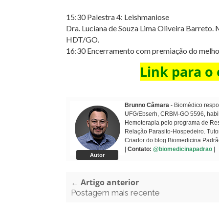
15:30 Palestra 4: Leishmaniose
Dra. Luciana de Souza Lima Oliveira Barreto. 
HDT/GO.
16:30 Encerramento com premiação do melhor
Link para o
Brunno Câmara
- Biomédico respon
UFG/Ebserh, CRBM-GO 5596, habilit
Hemoterapia pelo programa de Resi
Relação Parasito-Hospedeiro. Tuto
Criador do blog Biomedicina Padrã
|
Contato:
@biomedicinapadrao
|
Autor
← Artigo anterior
Postagem mais recente