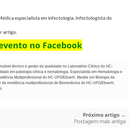
Médica especialista em infectologia. Infectologista do
 artigo.
 evento no Facebook
sável técnico e gestor da qualidade no Laboratório Clínico do HC-
ado em patologia clínica e hematologia. Especialista em Hematologia e
dência Multiprofissional do HC-UFG/Ebserh. Mestre em Biologia da
r da residência multiprofissional de Biomedicina do HC-UFG/Ebserh.
o.
Próximo artigo →
Postagem mais antiga