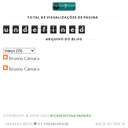
TOTAL DE VISUALIZAÇÕES DE PÁGINA
u
n
d
e
f
i
n
e
d
ARQUIVO DO BLOG
Brunno Câmara
Brunno Câmara
COPYRIGHT © 2009-2025
BIOMEDICINA PADRÃO
. CREATED WITH
BY
THEMEXPOSE
.
BACK TO TOP