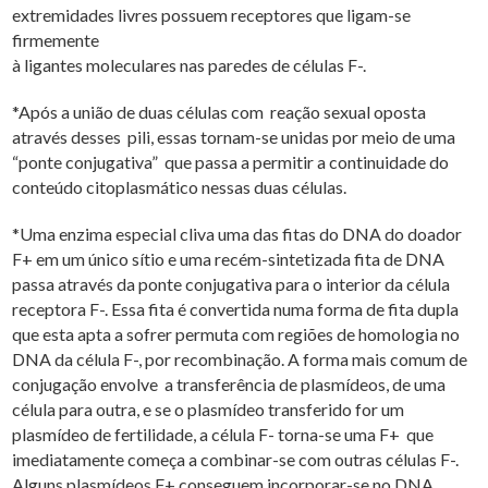
extremidades livres possuem receptores que ligam-se
firmemente
à ligantes moleculares nas paredes de células F-.
*Após a união de duas células com reação sexual oposta
através desses pili, essas tornam-se unidas por meio de uma
“ponte conjugativa” que passa a permitir a continuidade do
conteúdo citoplasmático nessas duas células.
*Uma enzima especial cliva uma das fitas do DNA do doador
F+ em um único sítio e uma recém-sintetizada fita de DNA
passa através da ponte conjugativa para o interior da célula
receptora F-. Essa fita é convertida numa forma de fita dupla
que esta apta a sofrer permuta com regiões de homologia no
DNA da célula F-, por recombinação. A forma mais comum de
conjugação envolve a transferência de plasmídeos, de uma
célula para outra, e se o plasmídeo transferido for um
plasmídeo de fertilidade, a célula F- torna-se uma F+ que
imediatamente começa a combinar-se com outras células F-.
Alguns plasmídeos F+ conseguem incorporar-se no DNA