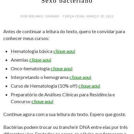
Sexo bacteriano
POR BRUNNO CÂMARA - TERÇA-FEIRA, MARÇO 15, 2011
Antes de continuar a leitura do texto, quero te convidar para
conhecer meus cursos:
Hematologia básica
clique aqui
Anemias
clique aqui
Onco-hematologia
clique aqui
Interpretando o hemograma
clique aqui
Curso de Hematologia (10% off)
clique aqui
Preparatório de Análises Clínicas para Residência e
Concurso
clique aqui
Continue agora com a sua leitura do texto. Espero que goste.
Bactérias podem trocar ou transferir DNA entre elas por três
diferentes vias. Em todos os casos, as células que fornecem o