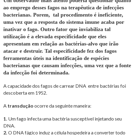
Um observador mais atento poderia questionar quanto
ao emprego desses fagos na terapêutica de infecções
bacterianas. Porem, tal procedimento é ineficiente,
uma vez que a resposta do sistema imune acaba por
inativar o fago. Outro fator que inviabiliza tal
utilização é a elevada especificidade que eles
apresentam em relação as bactérias-alvo que irão
atacar e destruir. Tal especificidade fez dos fagos
ferramentas úteis na identificação de espécies
bacterianas que causam infecções, uma vez que a fonte
da infecção foi determinada.
A capacidade dos fagos de carrear DNA entre bactérias foi
descoberta em 1952.
A
transdução
ocorre da seguinte maneira:
1.
Um fago infecta uma bactéria susceptível injetando seu
DNA.
2.
O DNA fágico induz a célula hospedeira a converter todo