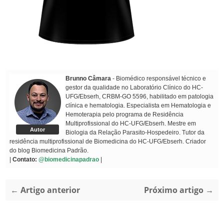
Brunno Câmara
- Biomédico responsável técnico e
gestor da qualidade no Laboratório Clínico do HC-
UFG/Ebserh, CRBM-GO 5596, habilitado em patologia
clínica e hematologia. Especialista em Hematologia e
Hemoterapia pelo programa de Residência
Multiprofissional do HC-UFG/Ebserh. Mestre em
Autor
Biologia da Relação Parasito-Hospedeiro. Tutor da
residência multiprofissional de Biomedicina do HC-UFG/Ebserh. Criador
do blog Biomedicina Padrão.
|
Contato:
@biomedicinapadrao
|
← Artigo anterior
Próximo artigo →