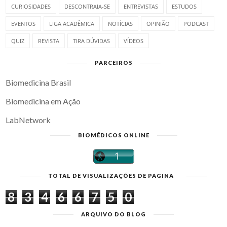
CURIOSIDADES
DESCONTRAIA-SE
ENTREVISTAS
ESTUDOS
EVENTOS
LIGA ACADÊMICA
NOTÍCIAS
OPINIÃO
PODCAST
QUIZ
REVISTA
TIRA DÚVIDAS
VÍDEOS
PARCEIROS
Biomedicina Brasil
Biomedicina em Ação
LabNetwork
BIOMÉDICOS ONLINE
TOTAL DE VISUALIZAÇÕES DE PÁGINA
8
3
4
6
6
7
5
0
ARQUIVO DO BLOG