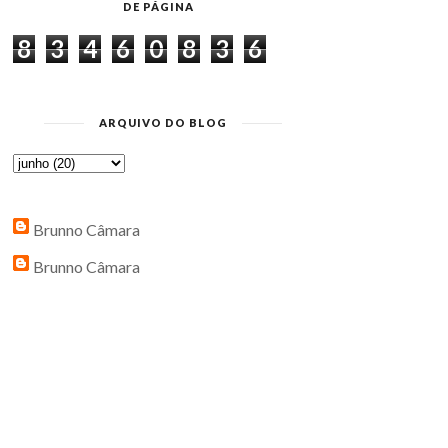
DE PÁGINA
8
3
4
6
0
8
3
6
ARQUIVO DO BLOG
Brunno Câmara
Brunno Câmara