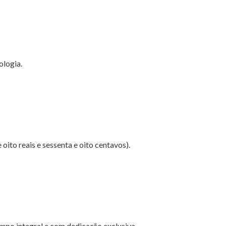
ologia.
 oito reais e sessenta e oito centavos).
mpo integral e com dedicação exclusiva.