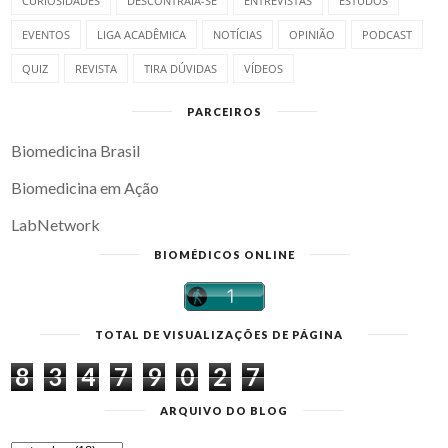
CURIOSIDADES
DESCONTRAIA-SE
ENTREVISTAS
ESTUDOS
EVENTOS
LIGA ACADÊMICA
NOTÍCIAS
OPINIÃO
PODCAST
QUIZ
REVISTA
TIRA DÚVIDAS
VÍDEOS
PARCEIROS
Biomedicina Brasil
Biomedicina em Ação
LabNetwork
BIOMÉDICOS ONLINE
TOTAL DE VISUALIZAÇÕES DE PÁGINA
8
3
4
7
9
0
2
7
ARQUIVO DO BLOG