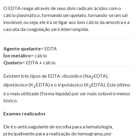
O EDTA reage através de seus dois radicais ácidos com o
cálcio plasmático, formando um quelato, tornando-se um sal
insolúvel, ou seja, ele irá se ligar aos íons cálcio da amostra e a
cascata da coagulação será interrompida.
Agente quelante
= EDTA
Íon metálico
= cálcio
Quelato
= EDTA + cálcio
Existem três tipos de EDTA: dissódico (Na
EDTA),
2
dipotássico (K
EDTA) e o tripotássico (K
EDTA). Este último
2
3
é o mais utilizado (forma líquida) por ser mais solúvel e menos
tóxico.
Exames realizados
Ele é o anticoagulante de escolha para a hematologia,
principalmente para a realização do hemograma, por