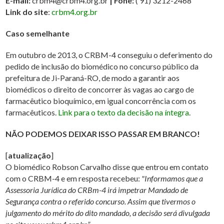
E-mail:
crbm4@crbm4.org.br
| Fone:
( 91) 3212-2468
Link do site
:
crbm4.org.br
Caso semelhante
Em outubro de 2013, o CRBM-4 conseguiu o deferimento do
pedido de inclusão do biomédico no concurso público da
prefeitura de Ji-Paraná-RO, de modo a garantir aos
biomédicos o direito de concorrer às vagas ao cargo de
farmacêutico bioquímico, em igual concorrência com os
farmacêuticos.
Link para o texto da decisão na íntegra
.
NÃO PODEMOS DEIXAR ISSO PASSAR EM BRANCO!
[
atualização
]
O biomédico Robson Carvalho disse que entrou em contato
com o CRBM-4 e em resposta recebeu:
"Informamos que a
Assessoria Jurídica do CRBm-4 irá impetrar Mandado de
Segurança contra o referido concurso. Assim que tivermos o
julgamento do mérito do dito mandado, a decisão será divulgada