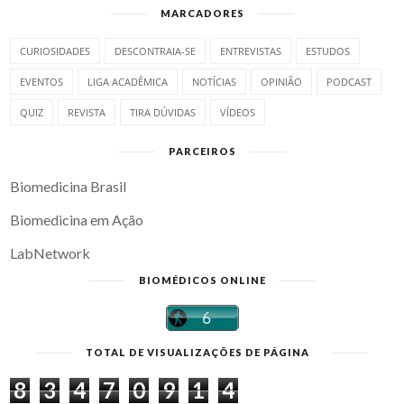
MARCADORES
CURIOSIDADES
DESCONTRAIA-SE
ENTREVISTAS
ESTUDOS
EVENTOS
LIGA ACADÊMICA
NOTÍCIAS
OPINIÃO
PODCAST
QUIZ
REVISTA
TIRA DÚVIDAS
VÍDEOS
PARCEIROS
Biomedicina Brasil
Biomedicina em Ação
LabNetwork
BIOMÉDICOS ONLINE
TOTAL DE VISUALIZAÇÕES DE PÁGINA
8
3
4
7
0
9
1
4