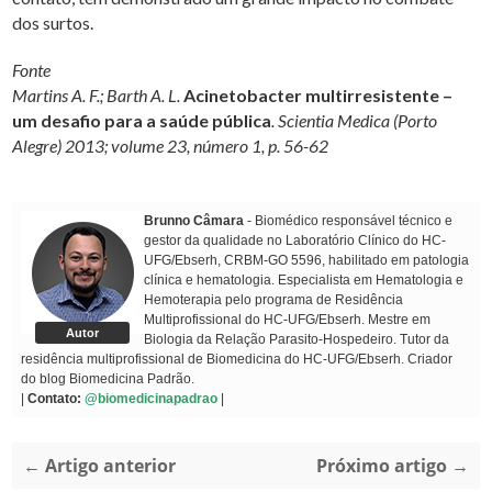
dos surtos.
Fonte
Martins A. F.; Barth A. L.
Acinetobacter multirresistente –
um desafio para a saúde pública
. Scientia Medica (Porto
Alegre) 2013; volume 23, número 1, p. 56-62
Brunno Câmara
- Biomédico responsável técnico e
gestor da qualidade no Laboratório Clínico do HC-
UFG/Ebserh, CRBM-GO 5596, habilitado em patologia
clínica e hematologia. Especialista em Hematologia e
Hemoterapia pelo programa de Residência
Multiprofissional do HC-UFG/Ebserh. Mestre em
Autor
Biologia da Relação Parasito-Hospedeiro. Tutor da
residência multiprofissional de Biomedicina do HC-UFG/Ebserh. Criador
do blog Biomedicina Padrão.
|
Contato:
@biomedicinapadrao
|
← Artigo anterior
Próximo artigo →