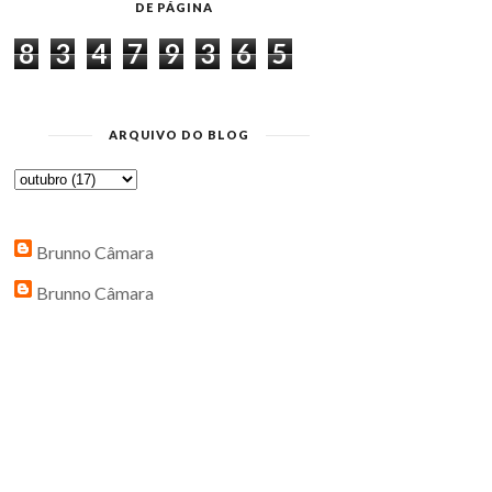
DE PÁGINA
8
3
4
7
9
3
6
5
ARQUIVO DO BLOG
Brunno Câmara
Brunno Câmara