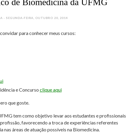
ico de Biomedicina da UFMG
 - SEGUNDA-FEIRA, OUTUBRO 20, 2014
e convidar para conhecer meus cursos:
ui
sidência e Concurso
clique aqui
pero que goste.
FMG tem como objetivo levar aos estudantes e profissionais
profissão, favorecendo a troca de experiências referentes
ia nas áreas de atuação possíveis na Biomedicina.