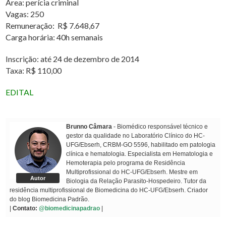
Área: perícia criminal
Vagas: 250
Remuneração: R$ 7.648,67
Carga horária: 40h semanais
Inscrição: até 24 de dezembro de 2014
Taxa: R$ 110,00
EDITAL
Brunno Câmara
- Biomédico responsável técnico e
gestor da qualidade no Laboratório Clínico do HC-
UFG/Ebserh, CRBM-GO 5596, habilitado em patologia
clínica e hematologia. Especialista em Hematologia e
Hemoterapia pelo programa de Residência
Multiprofissional do HC-UFG/Ebserh. Mestre em
Autor
Biologia da Relação Parasito-Hospedeiro. Tutor da
residência multiprofissional de Biomedicina do HC-UFG/Ebserh. Criador
do blog Biomedicina Padrão.
|
Contato:
@biomedicinapadrao
|