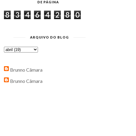
DE PÁGINA
8
3
4
6
4
2
8
0
ARQUIVO DO BLOG
Brunno Câmara
Brunno Câmara