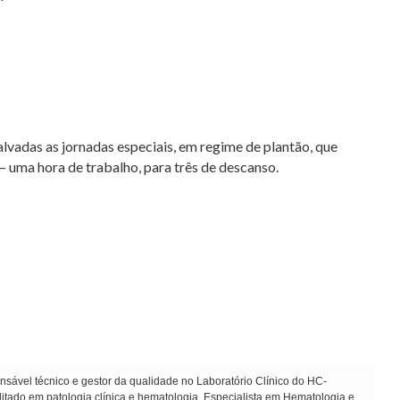
alvadas as jornadas especiais, em regime de plantão, que
– uma hora de trabalho, para três de descanso.
sável técnico e gestor da qualidade no Laboratório Clínico do HC-
ado em patologia clínica e hematologia. Especialista em Hematologia e