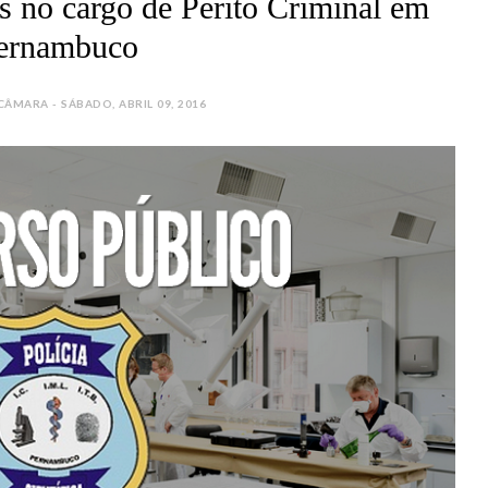
s no cargo de Perito Criminal em
ernambuco
MARA - SÁBADO, ABRIL 09, 2016