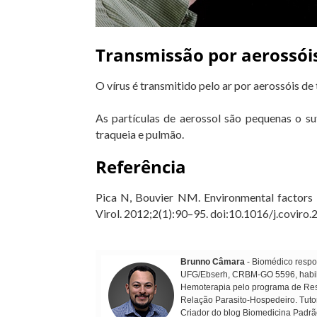
Transmissão por aerossói
O vírus é transmitido pelo ar por aerossóis de
As partículas de aerossol são pequenas o su
traqueia e pulmão.
Referência
Pica N, Bouvier NM. Environmental factors a
Virol. 2012;2(1):90–95. doi:10.1016/j.coviro
Brunno Câmara
- Biomédico respon
UFG/Ebserh, CRBM-GO 5596, habilit
Hemoterapia pelo programa de Resi
Relação Parasito-Hospedeiro. Tuto
Criador do blog Biomedicina Padrã