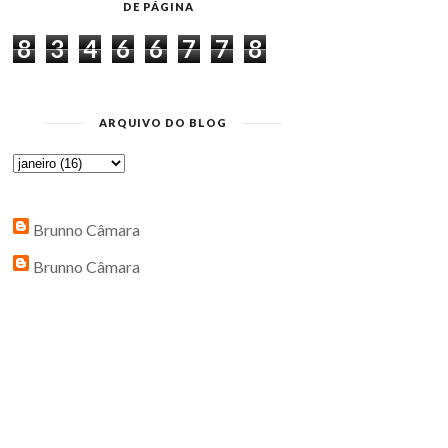
DE PÁGINA
8
3
4
6
6
7
7
8
ARQUIVO DO BLOG
Brunno Câmara
Brunno Câmara