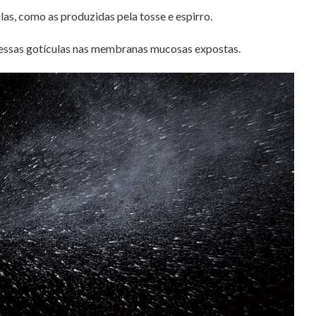
ulas, como as produzidas pela tosse e espirro.
dessas gotículas nas membranas mucosas expostas.