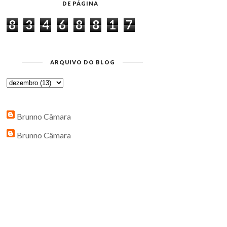
DE PÁGINA
8
3
4
6
8
8
1
7
ARQUIVO DO BLOG
Brunno Câmara
Brunno Câmara