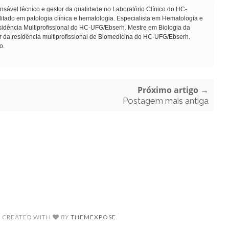
sável técnico e gestor da qualidade no Laboratório Clínico do HC-
ado em patologia clínica e hematologia. Especialista em Hematologia e
dência Multiprofissional do HC-UFG/Ebserh. Mestre em Biologia da
r da residência multiprofissional de Biomedicina do HC-UFG/Ebserh.
o.
Próximo artigo →
Postagem mais antiga
. CREATED WITH
BY
THEMEXPOSE
.