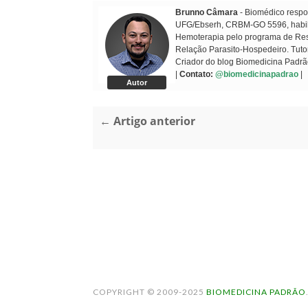
Brunno Câmara
- Biomédico respon
UFG/Ebserh, CRBM-GO 5596, habilit
Hemoterapia pelo programa de Resi
Relação Parasito-Hospedeiro. Tuto
Criador do blog Biomedicina Padrã
|
Contato:
@biomedicinapadrao
|
Autor
← Artigo anterior
COPYRIGHT © 2009-2025
BIOMEDICINA PADRÃO