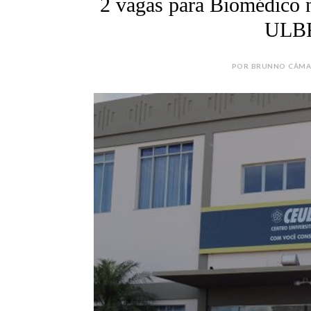
2 vagas para Biomédico n
ULBR
POR BRUNNO CÂMARA