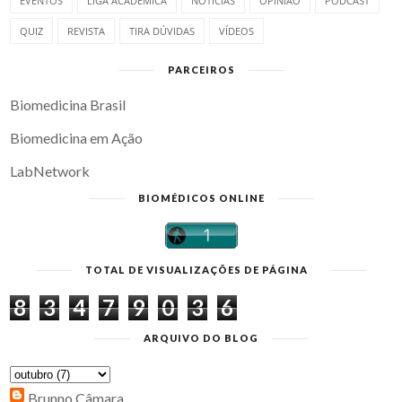
EVENTOS
LIGA ACADÊMICA
NOTÍCIAS
OPINIÃO
PODCAST
QUIZ
REVISTA
TIRA DÚVIDAS
VÍDEOS
PARCEIROS
Biomedicina Brasil
Biomedicina em Ação
LabNetwork
BIOMÉDICOS ONLINE
TOTAL DE VISUALIZAÇÕES DE PÁGINA
8
3
4
7
9
0
3
6
ARQUIVO DO BLOG
Brunno Câmara