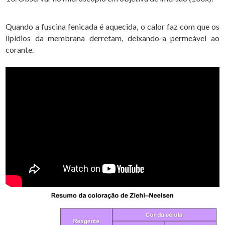
Quando a fuscina fenicada é aquecida, o calor faz com que os
lipídios da membrana derretam, deixando-a permeável ao
corante.