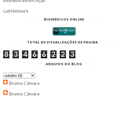
Biomedicina em Ação
LabNetwork
BIOMÉDICOS ONLINE
TOTAL DE VISUALIZAÇÕES DE PÁGINA
8
3
4
6
6
2
2
3
ARQUIVO DO BLOG
Brunno Câmara
Brunno Câmara