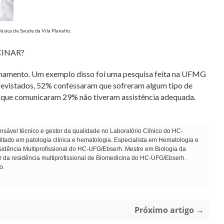
ásica de Saúde da Vila Planalto.
INAR?
einamento. Um exemplo disso foi uma pesquisa feita na UFMG
revistados, 52% confessaram que sofreram algum tipo de
 que comunicaram 29% não tiveram assistência adequada.
sável técnico e gestor da qualidade no Laboratório Clínico do HC-
ado em patologia clínica e hematologia. Especialista em Hematologia e
dência Multiprofissional do HC-UFG/Ebserh. Mestre em Biologia da
r da residência multiprofissional de Biomedicina do HC-UFG/Ebserh.
o.
Próximo artigo →