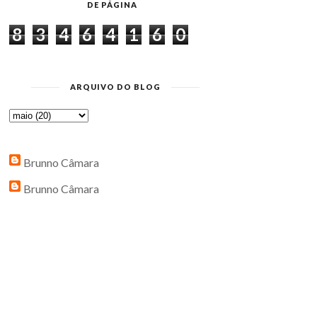
DE PÁGINA
8
3
4
6
4
1
6
0
ARQUIVO DO BLOG
Brunno Câmara
Brunno Câmara