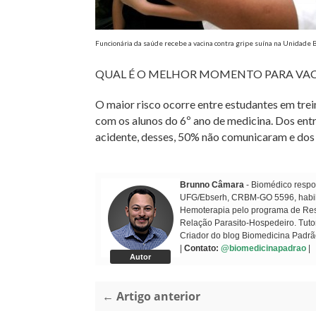
Funcionária da saúde recebe a vacina contra gripe suína na Unidade B
QUAL É O MELHOR MOMENTO PARA VAC
O maior risco ocorre entre estudantes em tr
com os alunos do 6º ano de medicina. Dos ent
acidente, desses, 50% não comunicaram e dos
Brunno Câmara
- Biomédico respon
UFG/Ebserh, CRBM-GO 5596, habilit
Hemoterapia pelo programa de Resi
Relação Parasito-Hospedeiro. Tuto
Criador do blog Biomedicina Padrã
|
Contato:
@biomedicinapadrao
|
Autor
← Artigo anterior