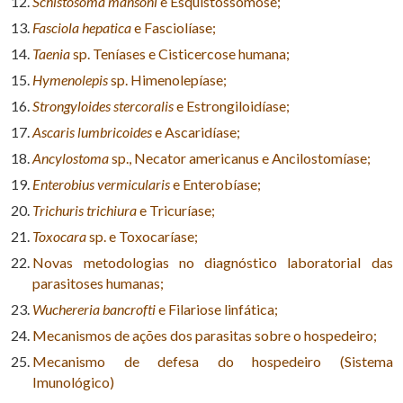
Schistosoma mansoni
e Esquistossomose;
Fasciola hepatica
e Fasciolíase;
Taenia
sp. Teníases e Cisticercose humana;
Hymenolepis
sp. Himenolepíase;
Strongyloides stercoralis
e Estrongiloidíase;
Ascaris lumbricoides
e Ascaridíase;
Ancylostoma
sp., Necator americanus e Ancilostomíase;
Enterobius vermicularis
e Enterobíase;
Trichuris trichiura
e Tricuríase;
Toxocara
sp. e Toxocaríase;
Novas metodologias no diagnóstico laboratorial das
parasitoses humanas;
Wuchereria bancrofti
e Filariose linfática;
Mecanismos de ações dos parasitas sobre o hospedeiro;
Mecanismo de defesa do hospedeiro (Sistema
Imunológico)