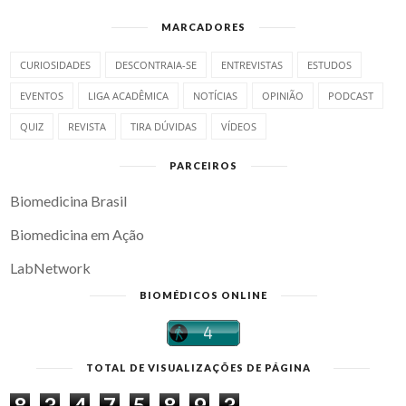
MARCADORES
CURIOSIDADES
DESCONTRAIA-SE
ENTREVISTAS
ESTUDOS
EVENTOS
LIGA ACADÊMICA
NOTÍCIAS
OPINIÃO
PODCAST
QUIZ
REVISTA
TIRA DÚVIDAS
VÍDEOS
PARCEIROS
Biomedicina Brasil
Biomedicina em Ação
LabNetwork
BIOMÉDICOS ONLINE
TOTAL DE VISUALIZAÇÕES DE PÁGINA
8
3
4
7
5
8
9
3