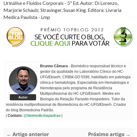
Urinálise e Fluidos Corporais - 5ª Ed. Autor: Di Lorenzo,
Marjorie Schaub; Strasinger, Susan King. Editora: Livraria
Medica Paulista - Lmp
Brunno Câmara
- Biomédico responsável técnico e
gestor da qualidade no Laboratório Clínico do HC-
UFG/Ebserh, CRBM-GO 5596, habilitado em patologia
clínica e hematologia. Especialista em Hematologia e
Hemoterapia pelo programa de Residência
Multiprofissional do HC-UFG/Ebserh. Mestre em
Autor
Biologia da Relação Parasito-Hospedeiro. Tutor da
residência multiprofissional de Biomedicina do HC-UFG/Ebserh. Criador
do blog Biomedicina Padrão.
|
Contato:
@biomedicinapadrao
|
← Artigo anterior
Próximo artigo →