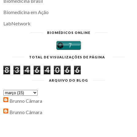
Biomedicina Brasil
Biomedicina em Ação
LabNetwork
BIOMÉDICOS ONLINE
TOTAL DE VISUALIZAÇÕES DE PÁGINA
8
3
4
6
4
0
6
6
ARQUIVO DO BLOG
Brunno Câmara
Brunno Câmara