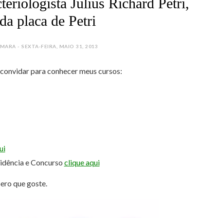
riologista Julius Richard Petri,
da placa de Petri
ARA - SEXTA-FEIRA, MAIO 31, 2013
e convidar para conhecer meus cursos:
ui
sidência e Concurso
clique aqui
pero que goste.