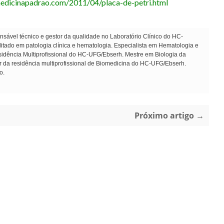
edicinapadrao.com/2011/04/placa-de-petri.html
sável técnico e gestor da qualidade no Laboratório Clínico do HC-
ado em patologia clínica e hematologia. Especialista em Hematologia e
dência Multiprofissional do HC-UFG/Ebserh. Mestre em Biologia da
r da residência multiprofissional de Biomedicina do HC-UFG/Ebserh.
o.
Próximo artigo →