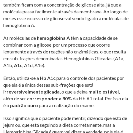
também ficam com a concentração de glicose alta, já que a
molécula passa facilmente através da membrana. Ao longo de
meses esse excesso de glicose vai sendo ligado à moléculas de
hemoglobina A
.
As moléculas de
hemoglobina A
têm a capacidade de se
combinar com a glicose, por um processo que ocorre
lentamente através de reações não enzimáticas, o que resulta
em sub-frações denominadas Hemoglobinas Glicadas (A1a,
A1b,
A1c
, A1d, A1e).
Então, utiliza-se a
Hb A1c
para o controle dos pacientes por
que ela é a única dessas sub-frações que está
irreversivelmente glicada
, o que a deixa
muito estável
,
além de ser
corresponder a 80%
da Hb A1 total. Por isso ela
é o
padrão ouro
para a realização do exame.
Isso significa que o paciente pode mentir, dizendo que está de
jejum ou, que está seguindo a dieta corretamente, mas a
Hemoglobina Glicada é quem vai dizer a verdade, pois ela é