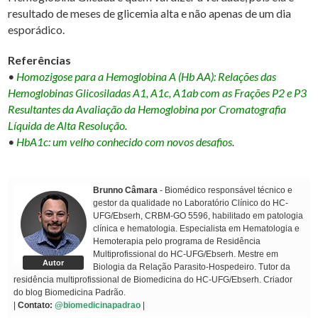
resultado de meses de glicemia alta e não apenas de um dia
esporádico.
Referências
•
Homozigose para a Hemoglobina A (Hb AA): Relações das
Hemoglobinas Glicosiladas A1, A1c, A1ab com as Frações P2 e P3
Resultantes da Avaliação da Hemoglobina por Cromatografia
Líquida de Alta Resolução
.
•
HbA1c: um velho conhecido com novos desafios
.
Brunno Câmara
- Biomédico responsável técnico e
gestor da qualidade no Laboratório Clínico do HC-
UFG/Ebserh, CRBM-GO 5596, habilitado em patologia
clínica e hematologia. Especialista em Hematologia e
Hemoterapia pelo programa de Residência
Multiprofissional do HC-UFG/Ebserh. Mestre em
Autor
Biologia da Relação Parasito-Hospedeiro. Tutor da
residência multiprofissional de Biomedicina do HC-UFG/Ebserh. Criador
do blog Biomedicina Padrão.
|
Contato:
@biomedicinapadrao
|