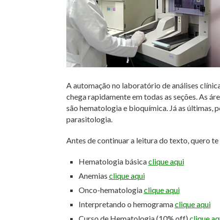
A automação no laboratório de análises clíni
chega rapidamente em todas as seções. As áre
são hematologia e bioquímica. Já as últimas, p
parasitologia.
Antes de continuar a leitura do texto, quero t
Hematologia básica
clique aqui
Anemias
clique aqui
Onco-hematologia
clique aqui
Interpretando o hemograma
clique aqui
Curso de Hematologia (10% off)
clique aq