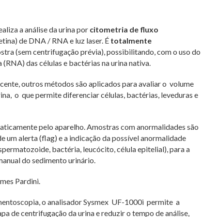
liza a análise da urina por
citometria de fluxo
tina) de DNA / RNA e luz laser. É
totalmente
stra (sem centrifugação prévia), possibilitando, com o uso do
(RNA) das células e bactérias na urina nativa.
scente, outros métodos são aplicados para avaliar o volume
, o que permite diferenciar células, bactérias, leveduras e
maticamente pelo aparelho. Amostras com anormalidades são
 um alerta (flag) e a indicação da possível anormalidade
spermatozoide, bactéria, leucócito, célula epitelial), para a
manual do sedimento urinário.
mes Pardini.
mentoscopia, o analisador Sysmex UF-1000i permite a
a de centrifugação da urina e reduzir o tempo de análise,