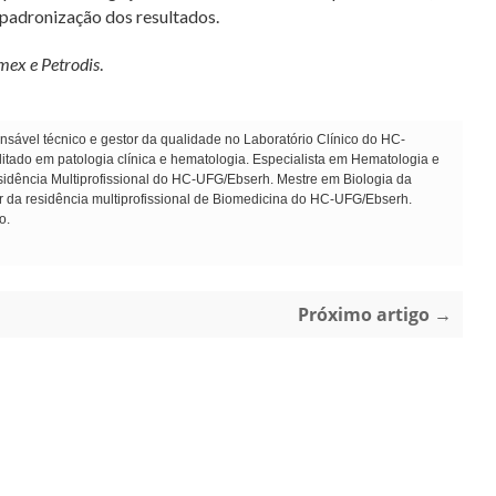
 padronização dos resultados.
mex e Petrodis
.
sável técnico e gestor da qualidade no Laboratório Clínico do HC-
ado em patologia clínica e hematologia. Especialista em Hematologia e
dência Multiprofissional do HC-UFG/Ebserh. Mestre em Biologia da
r da residência multiprofissional de Biomedicina do HC-UFG/Ebserh.
o.
Próximo artigo →