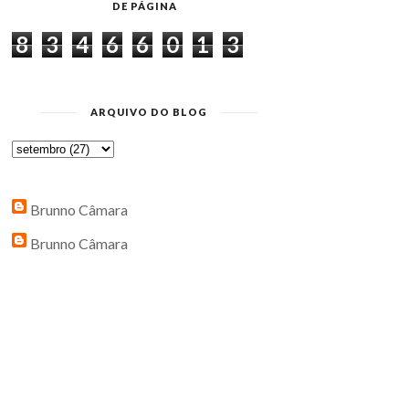
DE PÁGINA
8
3
4
6
6
0
1
3
ARQUIVO DO BLOG
Brunno Câmara
Brunno Câmara