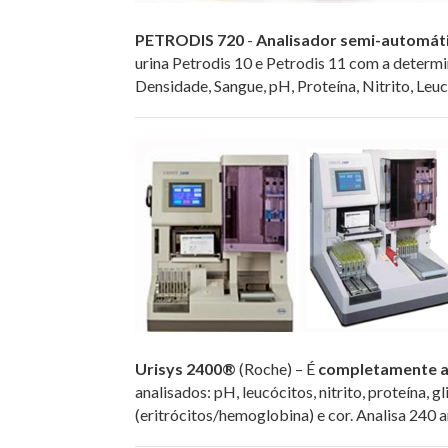
PETRODIS 720
-
Analisador semi-automát
urina Petrodis 10 e Petrodis 11 com a determin
Densidade, Sangue, pH, Proteína, Nitrito, Leu
Urisys 2400®
(Roche) – É
completamente 
analisados: pH, leucócitos, nitrito, proteína, g
(eritrócitos/hemoglobina) e cor. Analisa 240 a