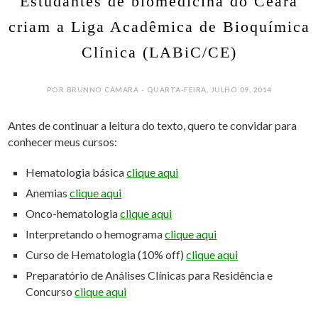
Estudantes de biomedicina do Ceará
criam a Liga Acadêmica de Bioquímica
Clínica (LABiC/CE)
POR BRUNNO CÂMARA - QUARTA-FEIRA, JULHO 09, 2014
Antes de continuar a leitura do texto, quero te convidar para
conhecer meus cursos:
Hematologia básica
clique aqui
Anemias
clique aqui
Onco-hematologia
clique aqui
Interpretando o hemograma
clique aqui
Curso de Hematologia (10% off)
clique aqui
Preparatório de Análises Clínicas para Residência e
Concurso
clique aqui