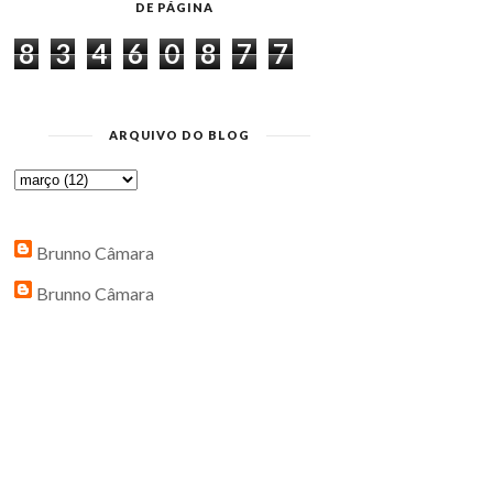
DE PÁGINA
8
3
4
6
0
8
7
7
ARQUIVO DO BLOG
Brunno Câmara
Brunno Câmara