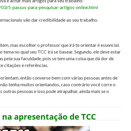
va e achar mais artigos para seu trabalho:
3/5-passos-para-pesquisar-artigos-online.html
ernacionais vão dar credibilidade ao seu trabalho.
m, mas escolher o professor que irá te orientar é essencial.
o tema no qual seu TCC irá se basear. Segundo, ele deve estar
 pela sua faculdade, pois se tem uma coisa que dá dor de
e citações e referências.
 orientam, então converse bem com várias pessoas antes de
e não tenha muitos orientandos, caso contrário você corre o
s outras pessoas e isso pode atrapalhar, ainda mais se o
m na apresentação de TCC