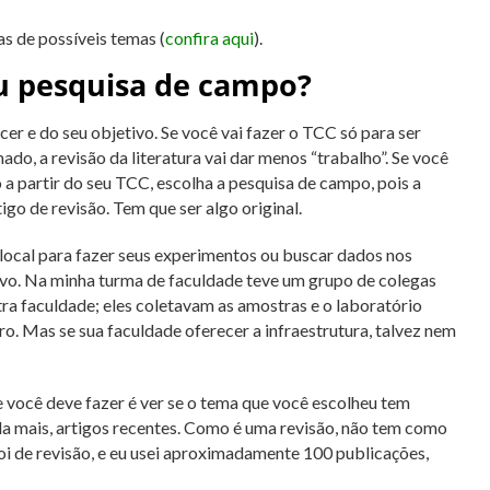
as de possíveis temas (
confira aqui
).
ou pesquisa de campo?
er e do seu objetivo. Se você vai fazer o TCC só para ser
ado, a revisão da literatura vai dar menos “trabalho”. Se você
 a partir do seu TCC, escolha a pesquisa de campo, pois a
tigo de revisão. Tem que ser algo original.
 local para fazer seus experimentos ou buscar dados nos
ivo. Na minha turma de faculdade teve um grupo de colegas
ra faculdade; eles coletavam as amostras e o laboratório
aro. Mas se sua faculdade oferecer a infraestrutura, talvez nem
que você deve fazer é ver se o tema que você escolheu tem
da mais, artigos recentes. Como é uma revisão, não tem como
oi de revisão, e eu usei aproximadamente 100 publicações,