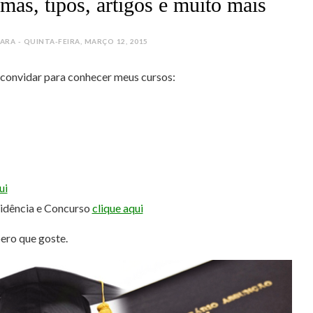
as, tipos, artigos e muito mais
A - QUINTA-FEIRA, MARÇO 12, 2015
e convidar para conhecer meus cursos:
ui
sidência e Concurso
clique aqui
pero que goste.