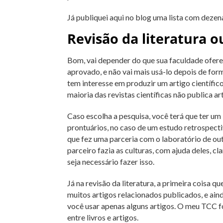
Já publiquei aqui no blog uma lista com dezen
Revisão da literatura 
Bom, vai depender do que sua faculdade oferec
aprovado, e não vai mais usá-lo depois de form
tem interesse em produzir um artigo científico
maioria das revistas científicas não publica ar
Caso escolha a pesquisa, você terá que ter um
prontuários, no caso de um estudo retrospect
que fez uma parceria com o laboratório de out
parceiro fazia as culturas, com ajuda deles, cl
seja necessário fazer isso.
Já na revisão da literatura, a primeira coisa 
muitos artigos relacionados publicados, e ain
você usar apenas alguns artigos. O meu TCC f
entre livros e artigos.