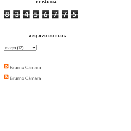
DE PÁGINA
8
3
4
5
6
7
7
5
ARQUIVO DO BLOG
Brunno Câmara
Brunno Câmara