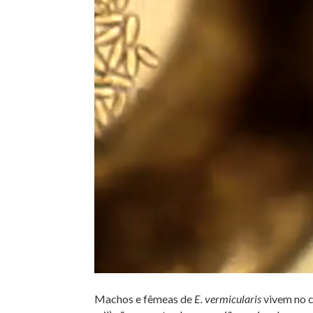
Machos e fêmeas de
E. vermicularis
vivem no c