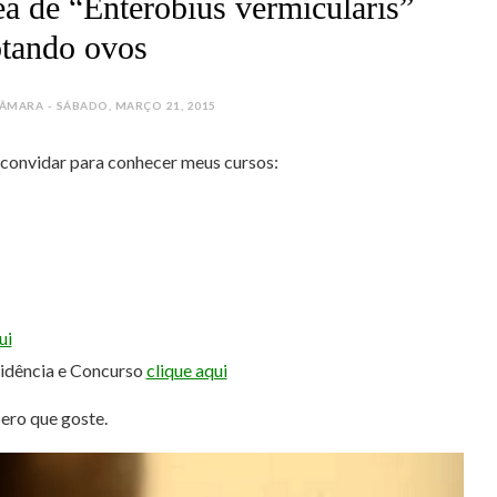
ea de “Enterobius vermicularis”
tando ovos
MARA - SÁBADO, MARÇO 21, 2015
e convidar para conhecer meus cursos:
ui
sidência e Concurso
clique aqui
pero que goste.