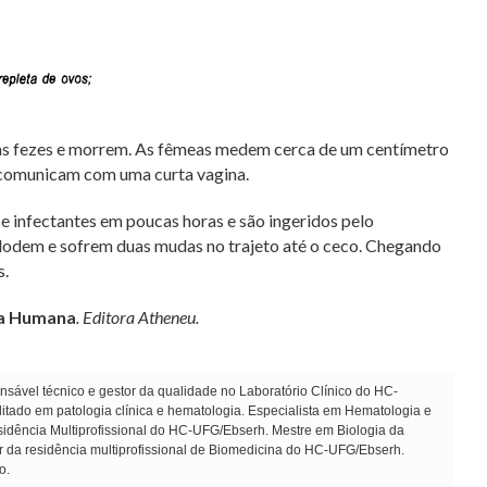
as fezes e morrem. As fêmeas medem cerca de um centímetro
 comunicam com uma curta vagina.
e infectantes em poucas horas e são ingeridos pelo
eclodem e sofrem duas mudas no trajeto até o ceco. Chegando
s.
ia Humana
. Editora Atheneu.
sável técnico e gestor da qualidade no Laboratório Clínico do HC-
ado em patologia clínica e hematologia. Especialista em Hematologia e
dência Multiprofissional do HC-UFG/Ebserh. Mestre em Biologia da
r da residência multiprofissional de Biomedicina do HC-UFG/Ebserh.
o.