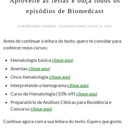
Aproveite as férias e ouça todos os
episódios de Biomedcast
POR BRUNNO CÂMARA - SEGUNDA-FEIRA, JULHO 13, 2015
Antes de continuar a leitura do texto, quero te convidar para
conhecer meus cursos:
Hematologia básica
clique aqui
Anemias
clique aqui
Onco-hematologia
clique aqui
Interpretando o hemograma
clique aqui
Curso de Hematologia (10% off)
clique aqui
Preparatório de Análises Clínicas para Residência e
Concurso
clique aqui
Continue agora com a sua leitura do texto. Espero que goste.