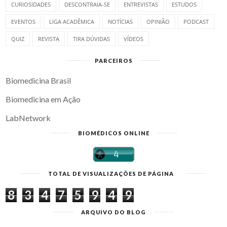
CURIOSIDADES
DESCONTRAIA-SE
ENTREVISTAS
ESTUDOS
EVENTOS
LIGA ACADÊMICA
NOTÍCIAS
OPINIÃO
PODCAST
QUIZ
REVISTA
TIRA DÚVIDAS
VÍDEOS
PARCEIROS
Biomedicina Brasil
Biomedicina em Ação
LabNetwork
BIOMÉDICOS ONLINE
TOTAL DE VISUALIZAÇÕES DE PÁGINA
8
3
4
7
5
9
4
9
ARQUIVO DO BLOG