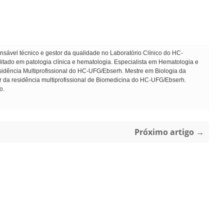
sável técnico e gestor da qualidade no Laboratório Clínico do HC-
ado em patologia clínica e hematologia. Especialista em Hematologia e
dência Multiprofissional do HC-UFG/Ebserh. Mestre em Biologia da
r da residência multiprofissional de Biomedicina do HC-UFG/Ebserh.
o.
Próximo artigo →