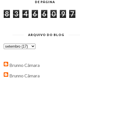
DE PÁGINA
8
3
4
6
6
0
9
7
ARQUIVO DO BLOG
Brunno Câmara
Brunno Câmara