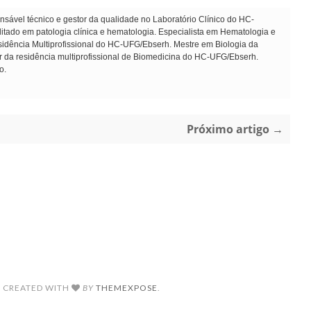
sável técnico e gestor da qualidade no Laboratório Clínico do HC-
ado em patologia clínica e hematologia. Especialista em Hematologia e
dência Multiprofissional do HC-UFG/Ebserh. Mestre em Biologia da
r da residência multiprofissional de Biomedicina do HC-UFG/Ebserh.
o.
Próximo artigo →
. CREATED WITH
BY
THEMEXPOSE
.