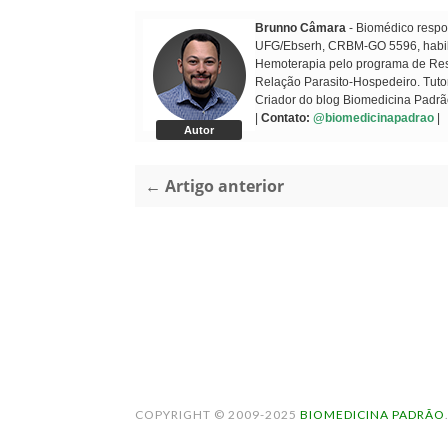
Brunno Câmara
- Biomédico respon
UFG/Ebserh, CRBM-GO 5596, habilit
Hemoterapia pelo programa de Resi
Relação Parasito-Hospedeiro. Tuto
Criador do blog Biomedicina Padrã
|
Contato:
@biomedicinapadrao
|
Autor
← Artigo anterior
COPYRIGHT © 2009-2025
BIOMEDICINA PADRÃO