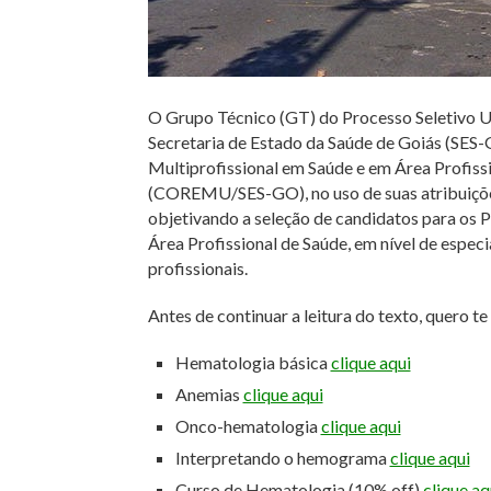
O Grupo Técnico (GT) do Processo Seletivo Un
Secretaria de Estado da Saúde de Goiás (SES
Multiprofissional em Saúde e em Área Profiss
(COREMU/SES-GO), no uso de suas atribuições l
objetivando a seleção de candidatos para os 
Área Profissional de Saúde, em nível de espec
profissionais.
Antes de continuar a leitura do texto, quero t
Hematologia básica
clique aqui
Anemias
clique aqui
Onco-hematologia
clique aqui
Interpretando o hemograma
clique aqui
Curso de Hematologia (10% off)
clique aq