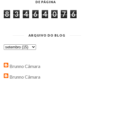
DE PÁGINA
8
3
4
6
4
0
7
6
ARQUIVO DO BLOG
Brunno Câmara
Brunno Câmara