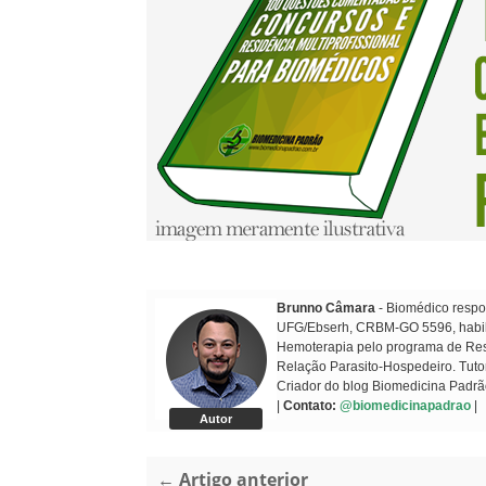
Brunno Câmara
- Biomédico respon
UFG/Ebserh, CRBM-GO 5596, habilit
Hemoterapia pelo programa de Resi
Relação Parasito-Hospedeiro. Tuto
Criador do blog Biomedicina Padrã
|
Contato:
@biomedicinapadrao
|
Autor
← Artigo anterior