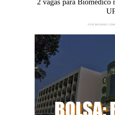
2 vagas para Biomédico n
UF
POR BRUNNO CÂMAR