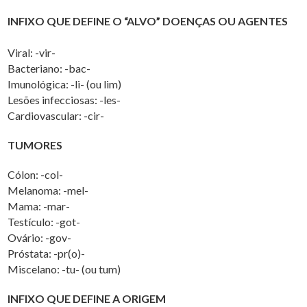
INFIXO QUE DEFINE O “ALVO” DOENÇAS OU AGENTES
Viral: -vir-
Bacteriano: -bac-
Imunológica: -li- (ou lim)
Lesões infecciosas: -les-
Cardiovascular: -cir-
TUMORES
Cólon: -col-
Melanoma: -mel-
Mama: -mar-
Testículo: -got-
Ovário: -gov-
Próstata: -pr(o)-
Miscelano: -tu- (ou tum)
INFIXO QUE DEFINE A ORIGEM