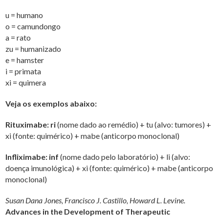
u = humano
o = camundongo
a = rato
zu = humanizado
e = hamster
i = primata
xi = quimera
Veja os exemplos abaixo:
Rituximabe:
ri
(nome dado ao remédio) + tu (alvo: tumores) +
xi (fonte: quimérico) + mabe (anticorpo monoclonal)
Infliximabe: inf
(nome dado pelo laboratório) + li (alvo:
doença imunológica) + xi (fonte: quimérico) + mabe (anticorpo
monoclonal)
Susan Dana Jones, Francisco J. Castillo, Howard L. Levine.
Advances in the Development of Therapeutic