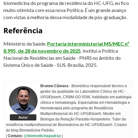
biomedicina do programa de residência do HC-UFG, eu fico
muito otimista com essa nova Política. É um grande avanço
com vistas à melhoria dessa modalidade de pós-graduação.
Referência
Ministério da Saúde.
Portaria interministerial MS/MEC nº
8.995, de 28 de novembro de 2025
. Institui a Política
Nacional de Residências em Saúde - PNRS no âmbito do
Sistema Único de Saúde - SUS. Brasília, 2025.
Brunno Câmara
- Biomédico responsável técnico e
gestor da qualidade no Laboratório Clínico do HC-
UFG/Ebserh, CRBM-GO 5596, habilitado em patologia
clínica e hematologia. Especialista em Hematologia e
Hemoterapia pelo programa de Residência
Multiprofissional do HC-UFG/Ebserh. Mestre em
Autor
Biologia da Relação Parasito-Hospedeiro. Tutor da
residência multiprofissional de Biomedicina do HC-UFG/Ebserh. Criador
do blog Biomedicina Padrão.
|
Contato:
@biomedicinapadrao
|