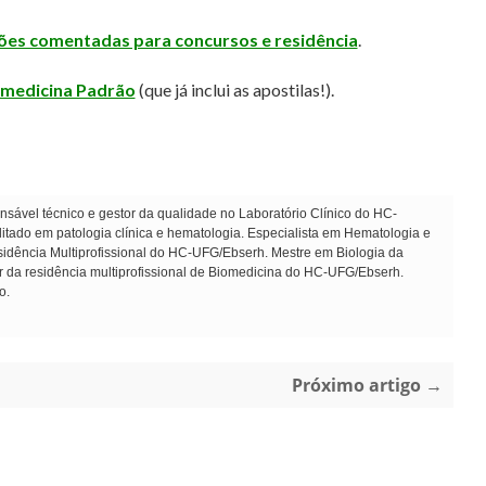
tões comentadas para concursos e residência
.
omedicina Padrão
(que já inclui as apostilas!).
sável técnico e gestor da qualidade no Laboratório Clínico do HC-
ado em patologia clínica e hematologia. Especialista em Hematologia e
dência Multiprofissional do HC-UFG/Ebserh. Mestre em Biologia da
r da residência multiprofissional de Biomedicina do HC-UFG/Ebserh.
o.
Próximo artigo →