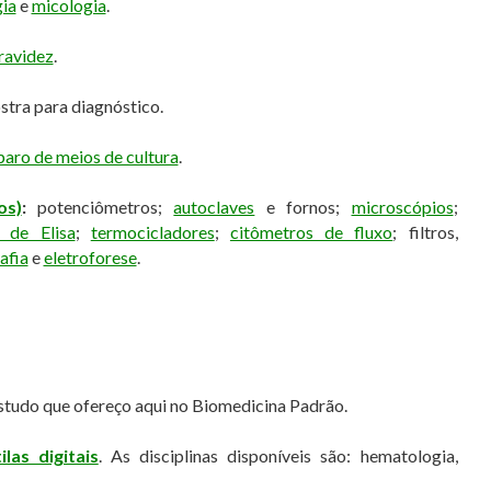
gia
e
micologia
.
ravidez
.
stra para diagnóstico.
aro de meios de cultura
.
os)
:
potenciômetros;
autoclaves
e fornos;
microscópios
;
 de Elisa
;
termocicladores
;
citômetros de fluxo
; filtros,
afia
e
eletroforese
.
estudo que ofereço aqui no Biomedicina Padrão.
las digitais
. As disciplinas disponíveis são: hematologia,