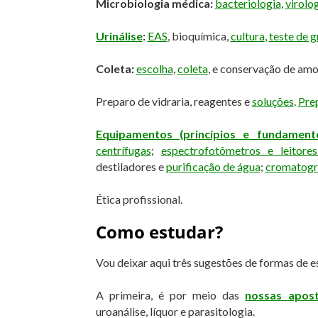
Microbiologia médica:
bacteriologia
,
virolo
Urinálise
:
EAS
, bioquímica,
cultura
,
teste de g
Coleta:
escolha
,
coleta
, e conservação de amo
Preparo de vidraria, reagentes e
soluções
.
Prep
Equipamentos (princípios e fundament
centrífugas
;
espectrofotômetros e leitores
destiladores e
purificação de água
;
cromatogr
Ética profissional.
Como estudar?
Vou deixar aqui três sugestões de formas de 
A primeira, é por meio das
nossas aposti
uroanálise, líquor e parasitologia.