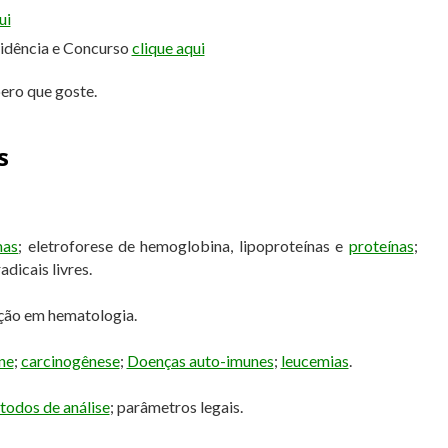
ui
sidência e Concurso
clique aqui
pero que goste.
s
mas
; eletroforese de hemoglobina, lipoproteínas e
proteínas
;
radicais livres.
ção em hematologia.
ne
;
carcinogênese
;
Doenças auto-imunes
;
leucemias
.
todos de análise
; parâmetros legais.