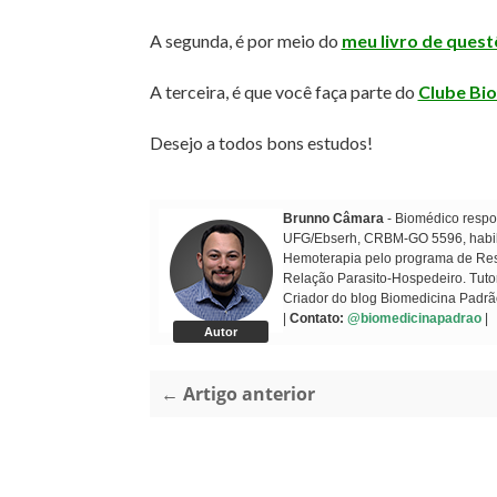
A segunda, é por meio do
meu livro de ques
A terceira, é que você faça parte do
Clube Bi
Desejo a todos bons estudos!
Brunno Câmara
- Biomédico respon
UFG/Ebserh, CRBM-GO 5596, habilit
Hemoterapia pelo programa de Resi
Relação Parasito-Hospedeiro. Tuto
Criador do blog Biomedicina Padrã
|
Contato:
@biomedicinapadrao
|
Autor
← Artigo anterior