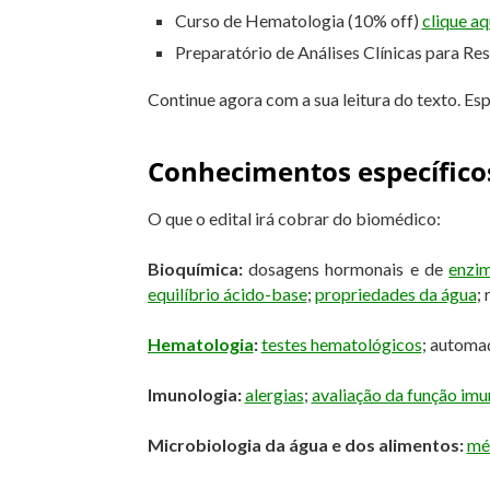
Curso de Hematologia (10% off)
clique aq
Preparatório de Análises Clínicas para Re
Continue agora com a sua leitura do texto. Es
Conhecimentos específico
O que o edital irá cobrar do biomédico:
Bioquímica:
dosagens hormonais e de
enzi
equilíbrio ácido-base
;
propriedades da água
; 
Hematologia
:
testes hematológicos
; automa
Imunologia:
alergias
;
avaliação da função imu
Microbiologia da água e dos alimentos:
mé