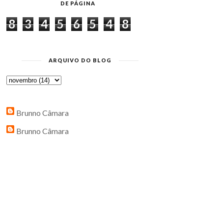
DE PÁGINA
8
3
4
5
6
5
4
8
ARQUIVO DO BLOG
Brunno Câmara
Brunno Câmara